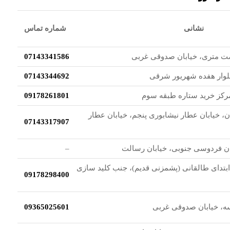
نشانی
شماره تماس
ت متری، خیابان صدوقی غربی
07143341586
لوار هفده شهریور شرقی
07143344692
رکز خرید ستاره طبقه سوم
09178261801
خیابان عطار نیشابوری پنجم، خیابان عطار
07143317907
ان فردوسی جنوبی، خیابان رسالت
–
ابتدای طالقانی (پشمزنی قدیم)، جنب کلید سازی
09178298400
سه، خیابان صدوقی غربی
09365025601