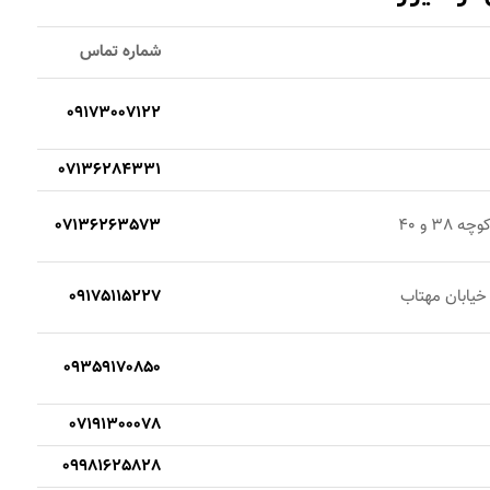
شماره تماس
09173007122
07136284331
3 و 40
07136263573
 خیابان مهتاب
09175115227
09359170850
07191300078
09981625828