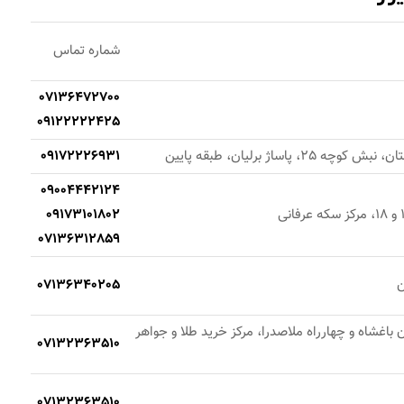
شماره تماس
07136472700
09122222425
اساژ برلیان، طبقه پایین
09172226931
09004442124
09173101802
07136312859
ن
07136340205
اغشاه و چهارراه ملاصدرا، مرکز خرید طلا و جواهر
07132363510
07132363510