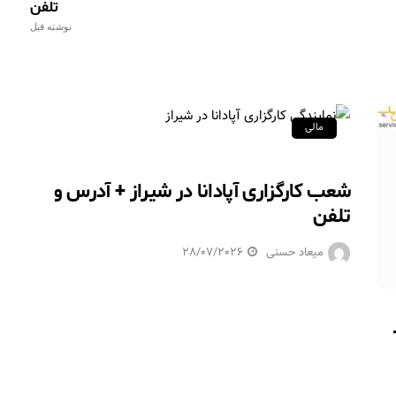
تلفن
نوشته قبل
مالی
شعب کارگزاری آپادانا در شیراز + آدرس و
تلفن
میعاد حسنی
28/07/2026