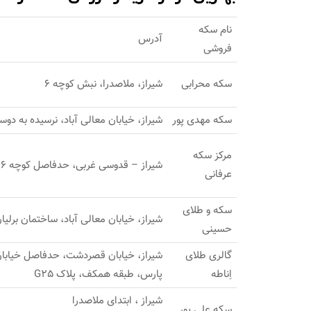
نام سکه
آدرس
فروشی
سکه محرابی
شیراز، ملاصدرا، نبش کوچه 6
سکه مهدی پور
شیراز، خیابان معالی آباد، نرسیده به دوستان، نبش کوچه 25، پ
مرکز سکه
شیراز – قدوسی غربی، حدفاصل کوچه 16 و 18، مرکز سکه عرفانی
عرفانی
سکه و طلای
شیراز، خیابان معالی آباد، ساختمان برلیا
حسینی
گالری طلای
شیراز، خیابان قصردشت، حدفاصل خیابان ب
اِناطه
پارس، طبقه همکف، پلاک G25
شیراز ، ابتدای ملاصدرا
سکه علی پور