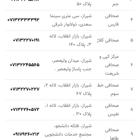
جم
پلاک 50
صحافی
شیراز، سی متری سینما
07132333392
4
فارس
سعدی، ذولانوار شرقی
شیراز، بازار انقلاب، لاله
5
صحافی کلاژ
07132270191
3، پلاک 140
مرکز کپی و
شیراز، میدان ولیعصر،
6
صحافی
07132245565
جنب پاساژ ولیعصر .
شریعت
صحافی خط
شیراز، بازار انقلاب، لاله 2،
07132270227
7
سوم
پلاک 67
صحافی
شیراز، بازار انقلاب، لاله 1،
07132260572
8
نفیس
پلاک 30 .
شیراز، فلکه دانشجو،
صحافی
9
مجتمع خدمات دانشجویی
09179260212
طاها