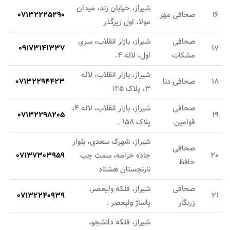
شیراز، خیابان زند، میدان
16
صحافی مهر
07132225290
مولا، اول زیرگذر
صحافی
شیراز، بازار انقلاب، سری
09173141337
17
مشکات
اول، لاله 4.
شیراز، بازار انقلاب، لاله
18
صحافی دنا
07132294423
3، پلاک 145
صحافی
شیراز، بازار انقلاب، لاله 4،
07132298205
19
قوامین
پلاک 158 .
شیراز، شهرک سعدی، بلوار
صحافی
20
جاده خرامه، سمت چپ
07137303959
حافظ
نارنجستان هشتاد
صحافی
شیراز، فلکه ولیعصر،
07132240939
21
زرنگار
پاساژ ولیعصر .
شیراز، فلکه دانشجو،