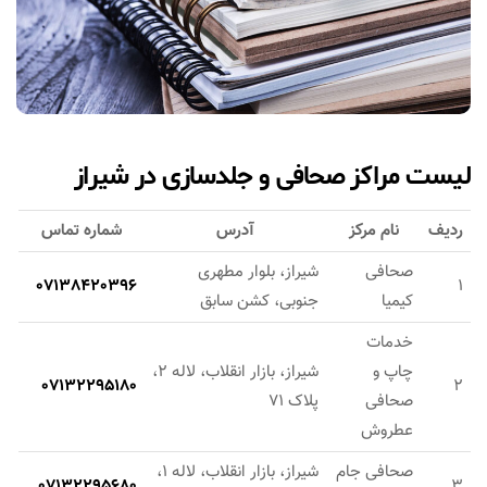
لیست مراکز صحافی و جلدسازی در شیراز
ردیف
نام مرکز
آدرس
شماره تماس
صحافی
شیراز، بلوار مطهری
07138420396
1
کیمیا
جنوبی، کشن سابق
خدمات
چاپ و
شیراز، بازار انقلاب، لاله 2،
07132295180
2
صحافی
پلاک 71
عطروش
صحافی جام
شیراز، بازار انقلاب، لاله 1،
07132295680
3