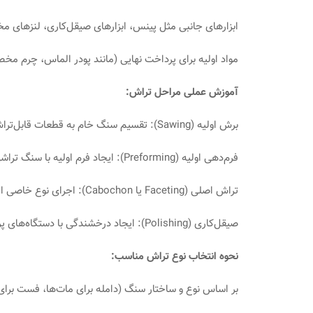
ابزارهای جانبی مثل پینس، ابزارهای صیقل‌کاری، لنزهای
مواد اولیه برای پرداخت نهایی (مانند پودر الماس، چرم 
آموزش عملی مراحل تراش:
برش اولیه (Sawing): تقسیم سنگ خام به قطعات قابل‌تراش
فرم‌دهی اولیه (Preforming): ایجاد فرم اولیه با سنگ تراشی دستی
تراش اصلی (Faceting یا Cabochon): اجرای نوع خاصی از تراش با زاویه دقیق
صیقل‌کاری (Polishing): ایجاد درخشندگی با دستگاه‌های پرداخت
نحوه انتخاب نوع تراش مناسب:
بر اساس نوع و ساختار سنگ (دامله برای مات‌ها، فست برای