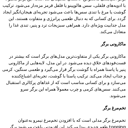
با ادویه‌های فلفلی، سس هالوپینو
یا
فلفل قرمز مزه‌دار می‌شود. ترکیب
گوشت یا
مرغ با تندی سس‌ها باعث می‌شود تجربه‌ای هیجان‌انگیز ایجاد
گردد.
برای
کسانی که
به دنبال طعمی
پرانرژی
و متفاوت هستند، این
مدل جذابیت ویژه‌ای دارد. همراهی سبزیجات ترد و
پنیر
، تندی غذا را
متعادل می‌
کند.
ماکارونی برگر
ماکارونی برگر
یکی
از متفاوت‌ترین مدل‌های برگر است
که
بیشتر در
فست‌فودهای خلاق دیده می‌شود. در این مدل، لایه‌هایی از ماکارونی
پنیر یا پاستا
همراه با
گوشت
برگر قرار می‌
گیرد
و طعمی سنگین،
کرمی
و جذاب ایجاد می‌
کند.
ترکیب
پاستا
با
گوشت
، تجربه‌ای اشباع‌
کننده
می‌سازد و برای
کسانی
مناسب است
که
از غذاهای
پرکالری
استقبال
می‌
کنند.
سس‌های
کرمی
و
چرب
معمولاً همراه این برگر سرو
می‌شوند.
تخم‌مرغ برگر
تخم‌مرغ برگر مدلی است
که
با افزودن تخم‌مرغ نیمرو به‌عنوان
topping
طعم جدیدی
پیدا
می‌
کند.
این افزودنی باعث می‌شود برگر