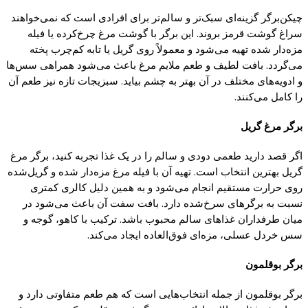
چیکن‌
برگر
گزینه‌
ای
سبک‌تر
و
سالم‌تر
برای افرادی است
که
نمی‌خواهند
سراغ
گوشت
قرمز بروند. این
برگر
با
گوشت
مرغ
چرخ
‌کرده یا
فیله
مزه‌دار
شده تهیه
می‌شود
و معمولاً روی
گریل
یا
تابه
کم‌چرب
پخته
می‌
گردد
.
بافت لطیف و طعم ملایم مرغ باعث
می‌شود
همراهی
سس‌ها
و
ادویه‌های
مختلف در آن بهتر به
چشم
بیاید. سبزیجات تازه نیز طعم آن
را
کامل
می‌
کنند
.
برگر
مرغ
گریل
اگر قصد دارید طعمی دودی و سالم را در
یک
غذا تجربه
کنید
،
برگر
مرغ
گریل
بهترین انتخاب است. تهیه آن با
فیله
مرغ مزه‌دار شده و
گریل‌
شده
روی حرارت مستقیم انجام می‌شود و به همین دلیل
کالری کمتری
نسبت به برگرهای سرخ‌شده دارد. بافت سفت
آن باعث می‌شود در
میان طرفداران غذاهای سالم محبوب باشد. ترکیب با
کاهو
،
گوجه
و
سس خردل عسلی، مزه‌ای فوق‌العاده ایجاد می‌
کند.
برگر بوقلمون
برگر بوقلمون از جمله انتخاب‌هایی است
که
هم طعم متفاوتی دارد و