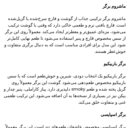
ماشروم برگر
ماشروم برگر ترکیبی جذاب از
گوشت
و قارچ سرخ‌شده
یا گریل‌
شده
است. قارچ بافتی نرم و طعمی خاکی دارد
که
وقتی با
گوشت
ترکیب
می‌شود، مزه‌ای عمیق‌تر و معطرتر ایجاد می‌
کند.
معمولاً روی این برگر
از سس مخصوص قارچ و
پنیر
استفاده می‌شود تا طعم نهایی
کامل‌
تر
شود. این مدل برای افرادی مناسب است
که
به دنبال برگری متفاوت و
خوش‌عطر هستند.
برگر باربیکیو
برگر باربیکیو
یک
انتخاب دودی، شیرین و خوش‌طعم است
که
با سس
باربیکیو مخصوص طعم‌دهی می‌شود.
گوشت
این برگر معمولاً روی
گریل پخته
شده و طعم
smoky
دلپذیری دارد.
پیاز کاراملی
،
پنیر چدار
و
بیکن نیز در بسیاری از نسخه‌ها به آن اضافه می‌شود. این ترکیب طعمی
غنی و متفاوت خلق می‌
کند.
برگر اسپایسی
برگر اسپایسی مخصوص عاشقان طعم‌های تند است. این برگر معمولاً