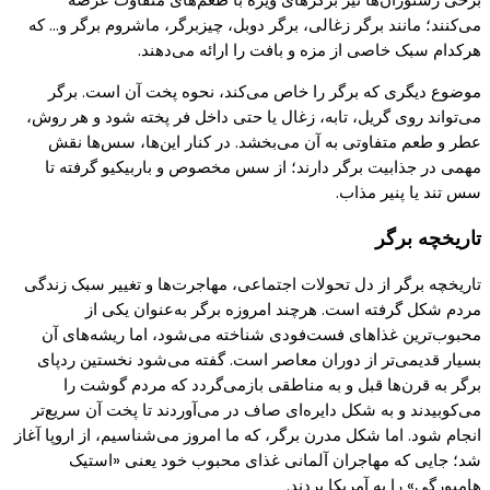
می‌کنند
؛ مانند
برگر
زغالی،
برگر
دوبل
،
چیزبرگر
،
ماشروم
برگر
و… که
هرکدام
سبک خاصی از مزه و بافت را ارائه
می‌دهند
.
موضوع دیگری که
برگر
را خاص
می‌کند
، نحوه پخت آن است.
برگر
می‌تواند
روی
گریل
، تابه، زغال یا حتی داخل فر پخته شود و هر روش،
عطر و طعم متفاوتی به آن
می‌بخشد
. در کنار
این‌ها
،
سس‌ها
نقش
مهمی در جذابیت برگر دارند؛ از سس مخصوص و باربیکیو گرفته تا
سس تند یا پنیر مذاب
.
تار
ی
خ
چ
ه
بر
گ
ر
تاریخچه
برگر
از دل تحولات اجتماعی،
مهاجرت‌ها
و تغییر سبک زندگی
مردم شکل
گرفته
است. هرچند امروزه
برگر
به‌عنوان
یکی
از
محبوب‌ترین
غذاهای
فست‌فودی
شناخته
می‌شود
، اما
ریشه‌های
آن
بسیار
قدیمی‌تر
از دوران معاصر است.
گفته
می‌شود
نخستین ردپای
برگر
به
قرن‌ها
قبل و به مناطقی
بازمی‌
گردد
که
مردم
گوشت
را
می‌
کوبیدند
و به شکل
دایره‌ای
صاف در
می‌آوردند
تا
پخت
آن
سریع‌تر
انجام شود. اما شکل مدرن
برگر
،
که
ما امروز
می‌شناسیم
، از اروپا
آغاز
شد
؛
جایی
که
مهاجران
آلمانی
غذای
محبوب
خود
یعنی
«
استیک
هامبورگی
»
را به آمریکا بردند
.