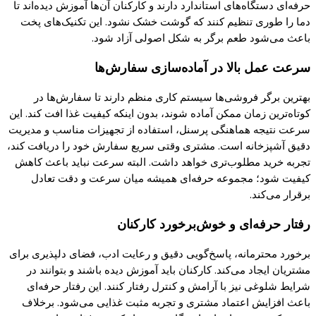
حرفه‌ای دستگاه‌های استاندارد دارند و
کارکنان
آن‌ها آموزش دیده‌اند تا
دما را طوری تنظیم
کنند که گوشت
خشک نشود. این تکنیک‌های
پخت
باعث می‌شود طعم برگر به شکل اصولی آزاد شود.
سرعت عمل بالا در آماده‌سازی سفارش‌ها
بهترین برگر فروشی‌ها سیستم
کاری
منظم دارند تا سفارش‌ها در
کوتاه‌
ترین زمان ممکن آماده شوند، بدون اینکه
کیفیت
غذا افت
کند.
این
سرعت نتیجه هماهنگی
پرسنل
، استفاده از تجهیزات مناسب و مدیریت
دقیق آشپزخانه است. مشتری وقتی سریع سفارش خود را دریافت
کند
،
تجربه خرید مطلوب‌تری خواهد داشت. البته سرعت نباید باعث
کاهش
کیفیت
شود؛ مجموعه حرفه‌ای همیشه میان سرعت و دقت تعادل
برقرار می‌
کند.
رفتار حرفه‌ای و خوش‌برخورد
کارکنان
برخورد محترمانه،
پاسخ‌گویی
دقیق و رعایت ادب، فضای دلپذیری برای
مشتریان ایجاد می‌
کند. کارکنان
باید آموزش دیده باشند و بتوانند در
شرایط شلوغی نیز با آرامش و
کنترل
رفتار
کنند.
این رفتار حرفه‌ای
باعث افزایش اعتماد مشتری و تجربه مثبت غذایی می‌شود. برخلاف