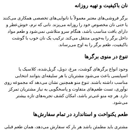
نان
باکیفیت
و تهیه روزانه
برگر
فروشی‌های
معتبر معمولاً با
نانوایی‌های
تخصصی همکاری
می‌
کنند
یا
حتی نان مخصوص خود را روزانه
می‌
پزند
.
نانی
که
نرم،
خوش‌عطر
و
دارای بافت مناسب باشد، هنگام سرو متلاشی
نمی‌شود
و طعم مواد
داخل
برگر
را
به‌خوبی
منتقل
می‌
کند
.
ترکیب
یک
نان خوب با
گوشت
باکیفیت
، طعم
برگر
را به اوج
می‌رساند
.
تنوع در منوی
برگرها
وجود انواع
برگرهای
گوشت
، مرغ،
دوبل
،
گریل‌
شده
،
کلاسیک یا
اسپایسی
باعث
می‌شود
مشتریان با هر
سلیقه‌ای
بتوانند انتخابی
مناسب داشته باشند. تنوع منو همچنین نشان
می‌دهد
که
مجموعه روی
نوآوری، تست
طعم‌های
متفاوت و
پاسخگویی
به نیاز مشتریان تمرکز
دارد. هر
چه
منو
غنی‌تر
باشد، امکان
کشف
تجربه‌های
تازه بیشتر
می‌شود
.
طعم
یکنواخت
و استاندارد در تمام سفارش‌ها
مشتری باید مطمئن باشد هر بار
که
سفارش می‌دهد، همان طعم قبلی