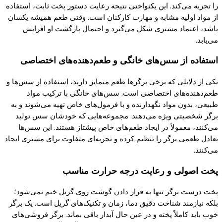
را تجربه می‌
کند.
این
یکنواختی
نتیجه رعایت دستور
پخت
ثابت، استفاده
از مواد اولیه مشابه و مهارت
کارکنان
است. وقتی طعم همیشه
یکسان
باشد، اعتماد مشتری شکل می‌
گیرد
و احتمال بازگشت او افزایش
می‌
یابد.
استفاده از سس‌های خانگی و طعم‌دهنده‌های اختصاصی
یکی
از دلایلی
که
برخی برگرها طعم متمایز دارند، استفاده از سس‌ها و
طعم‌دهنده‌های اختصاصی است. سس‌های خانگی با ترکیب مواد
طبیعی، بدون مواد نگهدارنده و با فرمول‌های خاص تهیه می‌شوند و به
برگر شخصیتی ویژه می‌دهند. مجموعه‌هایی
که
خودشان سس تولید
می‌
کنند
، معمولاً در ایجاد طعم‌های خاص
پیشتاز
هستند. این سس‌ها
تعادل طعمی برگر را تنظیم
کرده
و تجربه‌ای متفاوت برای مشتری ایجاد
می‌
کنند.
پخت
اصولی و رعایت درجه حرارت مناسب
پخت
درست برگر تنها به قرار دادن
گوشت
روی
گریل
ختم نمی‌شود؛
بلکه نیازمند شناخت دقیق دما، زمان و تکنیک‌های
گریل
است.
یک
برگر
خوب باید
کاملاً پخته
و در عین حال آبدار باقی بماند. برگر فروشی‌های