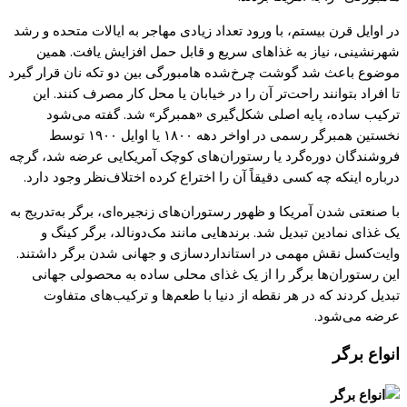
در اوایل قرن بیستم، با ورود تعداد زیادی مهاجر به ایالات متحده و رشد
شهرنشینی، نیاز به غذاهای سریع و قابل حمل افزایش
یافت.
همین
موضوع باعث شد
گوشت
چرخ‌
شده
هامبورگی
بین دو تکه نان قرار
گیرد
تا افراد بتوانند
راحت‌تر
آن را در خیابان
یا
محل
کار
مصرف
کنند.
این
ترکیب ساده،
پایه
اصلی
شکل‌
گیری
«
همبرگر
»
شد.
گفته
می‌شود
نخستین همبرگر رسمی در اواخر دهه
۱۸۰۰
یا
اوایل
۱۹۰۰
توسط
فروشندگان
دوره‌
گرد
یا
رستوران‌های
کوچک
آمریکایی عرضه شد،
گرچه
درباره اینکه
چه کسی
دقیقاً آن را اختراع
کرده
اختلاف‌نظر
وجود دارد
.
با صنعتی شدن آمریکا و ظهور
رستوران‌های
زنجیره‌ای
،
برگر
به‌تدریج
به
یک
غذای نمادین تبدیل شد.
برندهایی
مانند
مک‌دونالد
،
برگر
کینگ
و
وایت‌
کسل
نقش مهمی در استانداردسازی و جهانی شدن
برگر
داشتند.
این
رستوران‌ها
برگر
را از
یک
غذای محلی ساده به محصولی جهانی
تبدیل
کردند که
در هر نقطه از دنیا با
طعم‌ها
و
ترکیب‌های
متفاوت
عرضه
می‌شود
.
انواع
بر
گ
ر