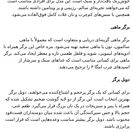
خوش‌رنگ بافت‌دار و سبک است. این مدل برای افرادی مناسب است
که
می‌خواهند تجربه‌ای سالم، رژیمی و
پر
ویتامین داشته باشند.
همچنین با سس‌های
کم‌چرب
و نان غلات
کامل
فوق‌العاده می‌شود.
برگر ماهی
برگر ماهی
گزینه‌
ای دریایی و متفاوت است
که
معمولاً با ماهی
سالمون، تون
یا
ماهی سفید تهیه می‌شود. مزه خاص این برگر همراه با
ادویه‌های لیمویی، شوید و فلفل طعمی تازه و معطر ایجاد می‌
کند.
برگر
ماهی برای
کسانی
مناسب است
که
غذاهای سبک و سرشار از
اسیدهای
چرب
امگا
۳
را ترجیح می‌دهند.
دوبل برگر
برای
کسانی که یک
برگر
پرحجم
و اشباع‌
کننده
می‌خواهند، دوبل برگر
بهترین انتخاب است. این برگر از دو لایه
گوشت
ضخیم تشکیل شده
که
همراه با
پنیر
و سبزیجات در
یک
نان بزرگ قرار می‌
گیرد.
طعم غنی،
حجم بالا و حس سیرکنندگی آن باعث شده میان دوستداران فست‌فود
محبوب باشد. دوبل برگر بیشتر مناسب وعده‌هایی است
که
قرار است
پرانرژی
باشند.