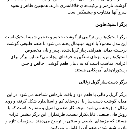
گوشت
تازه‌تر و ترکیب‌های خلاقانه‌تری دارند. همچنین ظاهر و نحوه
سرو آنها متفاوت و
چشمگیر
است.
برگر استیک‌هاوس
برگر استیک‌هاوس ترکیبی از
گوشت
حجیم و ضخیم شبیه استیک است.
این مدل معمولاً با ادویه‌ مینیمال
پخته
می‌شود تا طعم طبیعی
گوشت
برجسته بماند. همراهی
پیاز گریل‌
شده،
پنیر
و نان مخصوص
استیک‌هاوس، مزه‌ای سنگین و حرفه‌ای ایجاد می‌
کند.
این برگر برای
افرادی مناسب است
که
به دنبال طعم
گوشتی
خالص و حس
رستوران‌های آمریکایی هستند.
برگر دست‌ساز
گریل
زغالی
برگر
گریل
زغالی با طعم دود و بافت تازه‌اش شناخته می‌شود. در این
مدل،
گوشت
دست‌ساز با ادویه‌های
کم
و استاندارد شکل
گرفته
و روی
زغال داغ
پخته
می‌شود. نتیجه
کار
طعمی اصیل و متفاوت است
که
با
روش‌های صنعتی قابل‌تکرار نیست. طرفداران این برگر بیشتر افرادی
هستند
که
مزه‌های طبیعی و سنتی را ترجیح می‌دهند. سبزیجات تازه و
نان برشته شده، طعم آن را
کامل‌
تر می‌
کنند.