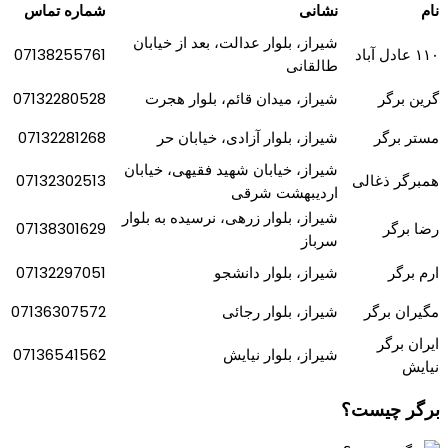
نام
نشانی
شماره تماس
ش
ی
راز،
بلوار
عدالت، بعد از خ
ی
ابان
۱۱۰
عادل آباد
07138255761
طالقان
ی
گرین
برگر
ش
ی
راز، م
ی
دان قائم،
بلوار
هجرت
07132280528
مستر
برگر
ش
ی
راز،
بلوار
آزاد
ی
، خ
ی
ابان حر
07132281268
ش
ی
راز، خ
ی
ابان شه
ی
د
فق
ی
ه
ی
، خ
ی
ابان
همبرگر ذغالی
07132302513
ارد
ی
بهشت شرق
ی
ش
ی
راز،
بلوار
زره
ی
، نرس
ی
ده به
بلوار
رضا
برگر
07138301629
سرباز
ارم
برگر
شیراز،
بلوار
دانشجو
07132297051
مگيران
برگر
ش
ی
راز،
بلوار
رجائ
ی
07136307572
ایران
برگر
ش
ی
راز،
بلوار
ن
ی
ا
ی
ش
07136541562
نیایش
بر
گ
ر
چی
ست
؟