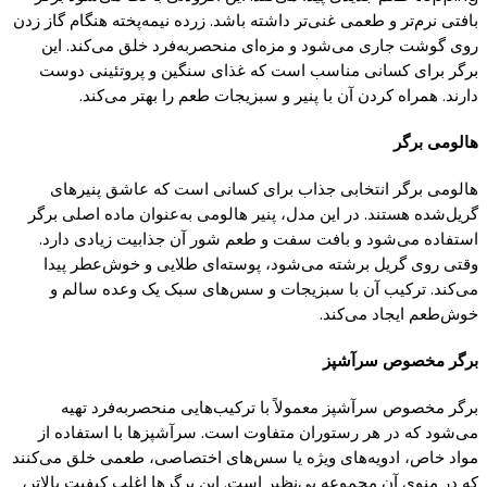
بافتی نرم‌تر و طعمی غنی‌تر داشته باشد. زرده نیمه‌
پخته
هنگام
گاز
زدن
روی
گوشت
جاری می‌شود و مزه‌ای منحصر‌به‌فرد خلق می‌
کند.
این
برگر برای
کسانی
مناسب است
که
غذای سنگین و
پروتئینی
دوست
دارند. همراه
کردن
آن با
پنیر
و سبزیجات طعم را بهتر می‌
کند.
هالومی برگر
هالومی برگر انتخابی جذاب برای
کسانی
است
که
عاشق
پنیرهای
گریل‌
شده هستند. در این مدل،
پنیر
هالومی به‌عنوان ماده اصلی برگر
استفاده می‌شود و بافت سفت و طعم شور آن جذابیت زیادی دارد.
وقتی روی
گریل
برشته می‌شود،
پوسته‌
ای طلایی و خوش‌عطر
پیدا
می‌
کند.
ترکیب آن با سبزیجات و سس‌های سبک
یک
وعده سالم و
خوش‌طعم ایجاد می‌
کند.
برگر مخصوص سرآشپز
برگر مخصوص سرآشپز معمولاً با ترکیب‌هایی منحصربه‌فرد تهیه
می‌شود
که
در هر رستوران متفاوت است. سرآشپزها با استفاده از
مواد خاص، ادویه‌های ویژه
یا
سس‌های اختصاصی، طعمی خلق می‌
کنند
که
در منوی آن مجموعه بی‌نظیر است. این برگرها اغلب
کیفیت
بالاتر،