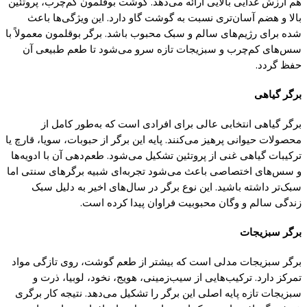
هم ارزش غذایی بالایی ارائه می‌دهد.
گوشت
بوقلمون
کم‌چرب
،
پروتئین
بالا و هضم آسان‌تری نسبت به
گوشت گاو
دارد. این ویژگی‌ها باعث
شده برای رژیم‌های سالم و سبک محبوب باشد. برگر بوقلمون معمولاً با
سس‌های
کم‌چرب
و سبزیجات تازه سرو می‌شود تا طعم طبیعی آن
حفظ
گردد.
برگر
گیاهی
برگر
گیاهی
انتخابی عالی برای افرادی است
که
به‌طور
کامل
از
محصولات حیوانی
پرهیز
می‌
کنند. پایه
این برگر از حبوبات، سویا، قارچ
یا
ترکیبات
گیاهی
غنی از
پروتئین
تشکیل می‌شود. طعم‌دهی آن با ادویه‌ها
و سس‌های اختصاصی باعث می‌شود تجربه‌ای شبیه برگرهای سنتی اما
سبک‌تر داشته باشید. این نوع برگر در سال‌های اخیر به دلیل سبک
زندگی سالم و وگان محبوبیت فراوان
پیدا کرده
است.
برگر سبزیجات
برگر سبزیجات مدلی است
که
بیشتر از طعم
گوشت
، روی تازگی مواد
تمرکز دارد. ترکیب‌هایی از سیب‌زمینی، هویج، نخود، لوبیا، ذرت و
سبزیجات تازه
پایه
اصلی این برگر را تشکیل می‌دهد. نتیجه
کار
برگری