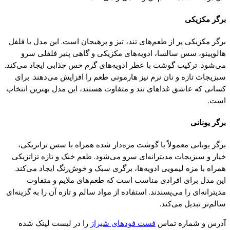
برگر مکزیکی
برگر مکزیکی
پر
از طعم‌های تند، تیز و
پرهیجان
است. این مدل با فلفل
هالوپینو، سس سالسا، ادویه‌های مکزیکی و
گاهی پنیر
فلفلی سرو
می‌شود. ترکیب
گوشت
با عطر ادویه‌های
گرم
حس جذابی ایجاد می‌
کند.
سبزیجات تازه و نان نرم نیز هارمونی طعم را افزایش می‌دهند. برای
کسانی که
عاشق غذاهای تند و متفاوت هستند، این مدل بهترین انتخاب
است.
برگر
یونانی
برگر
یونانی
معمولاً با
گوشت
مزه‌دار
شده همراه با سس
تزاتزیکی
،
خیار و سبزیجات
مدیترانه‌ای
سرو
می‌شود
. طعم خنک و تازه
تزاتزیکی
همراه با مزه
لیمویی
ادویه‌ها
،
برگری
سبک و
خوش‌رنگ
ایجاد
می‌
کند
.
این مدل برای افرادی مناسب است
که
طعم‌های
ملایم و متفاوت
مدیترانه‌ای
را
می‌
پسندند
.
استفاده از مواد سالم و تازه آن را به
گزینه‌
ای
سالم‌تر
تبدیل
می‌
کند
.
آدرس و شماره تماس
فست فودهای شیراز
را در لیست لینک شده