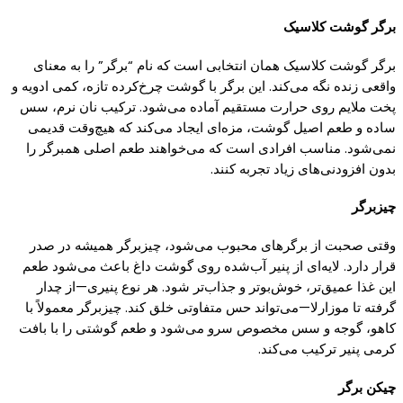
برگر
گوشت
کلاسیک
برگر
گوشت کلاسیک
همان انتخابی است
که
نام “
برگر
” را به معنای
واقعی زنده نگه
می‌
کند
.
این
برگر
با
گوشت
چرخ‌کرده
تازه
،
کمی
ادویه و
پخت
ملایم روی حرارت مستقیم آماده
می‌شود
. ترکیب نان نرم، سس
ساده و طعم اصیل
گوشت
،
مزه‌ای
ایجاد
می‌
کند
که
هیچ‌وقت
قدیمی
نمی‌شود
. مناسب افرادی است
که
می‌خواهند
طعم اصلی همبرگر را
بدون
افزودنی‌های
زیاد تجربه
کنند.
چیزبرگر
وقتی صحبت از
برگرهای
محبوب
می‌شود
،
چیزبرگر
همیشه در صدر
قرار دارد.
لایه‌ای
از
پنیر
آب‌شده
روی
گوشت
داغ باعث
می‌شود
طعم
این غذا
عمیق‌تر
،
خوش‌بوتر
و
جذاب‌تر
شود. هر نوع
پنیری—
از
چدار
گرفته
تا
موزارلا
—
می‌تواند
حس متفاوتی خلق
کند.
چیزبرگر
معمولاً با
کاهو
،
گوجه
و سس مخصوص سرو
می‌شود
و طعم
گوشتی
را با بافت
کرمی
پنیر
ترکیب
می‌
کند
.
چیکن
برگر