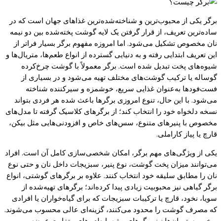
برگر
یکی
از
محبوب‌ترین
و شناخته‌شده‌ترین غذاهای جهان است که در
ساده‌ترین
تعریف، از قرار گرفتن یک لایه گوشت
پخته‌شده
بین دو نیمه
نان
مخصوص تشکیل
می‌شود
. اما امروزه مفهوم
برگر
بسیار فراتر از
این تعریف ابتدایی رفته و به دنیایی گسترده از انواع
طعم‌ها
،
متریال‌ها
و
شیوه‌های پخت تبدیل شده است.
برگر
معمولاً با گوشت
چرخ‌کرده
گوساله یا ترکیب
گوشت‌های
مختلف تهیه می‌شود و در بسیاری از
فست‌فودها
به‌عنوان
غذایی سریع، خوشمزه و
سیرکننده
شناخته
می‌شود
.
با
این
حال
،
تنوع
امروزی
برگرها
باعث
شده
هر
فردی بتواند
نسخه دلخواه خود
را
انتخاب کند؛ از
برگرهای
کلاسیک گرفته تا
مدل‌های
مخصوص با
پنیرهای
متنوع،
سس‌های
خاص و
افزودنی‌هایی
مثل
بیکن
،
قارچ یا پیاز
کاراملی
.
یکی از
ویژگی‌های
مهم
برگر
، امکان
شخصی‌سازی
کامل آن است. افراد
می‌توانند
میزان پخت گوشت، نوع پنیر، سبزیجات داخل نان و حتی نوع
نان را مطابق سلیقه خود انتخاب کنند. علاوه بر
برگرهای
گوشتی، انواع
برگر
گیاهی نیز محبوبیت زیادی پیدا کرده‌اند؛
برگرهای
تهیه‌شده
از
سویا
، نخود، قارچ یا ترکیبات سبزیجات که برای
گیاه‌خواران
یا افرادی
که
مصرف
گوشت را محدود
می‌کنند
،
گزینه‌ای
عالی محسوب
می‌شوند
.
برخی
رستوران‌ها
نیز
برگرهای
ویژه با
طعم‌های
متفاوت عرضه