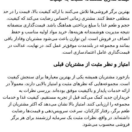
بهترین برگر فروشی‌ها تلاش می‌
کنند
با ارائه
کیفیت
بالا، قیمت را در حد
منطقی حفظ
کنند.
مشتری زمانی احساس رضایت می‌
کند که کیفیت
،
حجم و طعم غذا با مبلغ
پرداختی
هماهنگ باشد. قیمت‌
گذاری
منصفانه
نتیجه مدیریت هوشمندانه هزینه‌ها، خرید مواد اولیه مناسب و حفظ
انصاف در فروش است. این توازن باعث می‌شود مشتریان وفادار باقی
بمانند و مجموعه در بلندمدت موفق‌تر عمل
کند.
در نهایت، عدالت در
قیمت‌
گذاری
عامل اعتمادسازی است
.
امتیاز و نظر مثبت از مشتریان قبلی
بازخورد مشتریان همیشه
یکی
از بهترین معیارها برای سنجش
کیفیت
است. مجموعه‌هایی
که
نظرهای مثبت و امتیاز بالایی دارند، معمولاً در
ارائه خدمات
پایدار
و باکیفیت موفق بوده‌اند. بررسی نظرات به
خریداران جدید
کمک
می‌
کند
قبل از تجربه مستقیم،
کیفیت
غذا و خدمات
مجموعه را ارزیابی
کنند.
امتیاز بالا نشان می‌دهد
که
اکثر مشتریان از
طعم برگر، رفتار
کارکنان
، سرعت سرویس‌دهی و قیمت‌ها رضایت
داشته‌اند. در واقع، نظرات مثبت
یک
سرمایه ارزشمند برای هر برگر
فروشی محسوب می‌شود
.