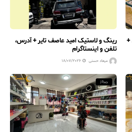
+
رینگ و لاستیک امید عاصف تایر + آدرس،
تلفن و اینستاگرام
میعاد حسنی
18/07/2026
رپرتاژ