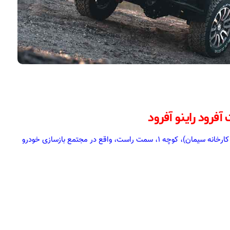
رود راینو آفرود
آدرس: شیراز، بلوار امیرکبیر، خیابان فاخته یک، (ورودی اول کارخانه سیمان)، کوچه 1، سمت راست، واقع در مجتمع بازسازی خودرو