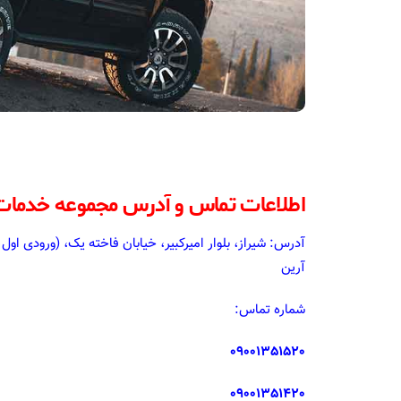
اطلاعات تماس و آدرس مجموعه خدمات آف
آرین
شماره تماس:
09001351520
09001351420