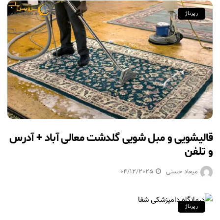
رپرتاژ
قالیشویی و مبل شویی گلدشت معالی آباد + آدرس
و تلفن
میعاد حسنی
04/12/2025
رپرتاژ