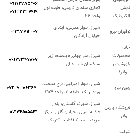
09173875206
تابش
تجاری سلمان فارسی، طبقه اول،
07132237919
الکترونیک
واحد 24
شیراز، بلوار مدرس، ابتدای
نوآوران نیرو
09381714007
خیابان آزادگان
خانه
محصولات
شیراز، سر چهارراه بنفشه، زیر
09177347867
خورشیدی
ساختمان شیشه ای
سولارفا
شیراز، بلوار امیرکبیر، برج صنعت،
بهین نیرو
07138386367
ورودی یک، طبقه 3، واحد 304
شیراز، شهرک گلستان، بلوار
فروشگاه پارس
علامه امینی، خیابان گلزار، مرکز
07136505531
سولار
خرید، واحد 11 آفتاب الکتریک
شرکت