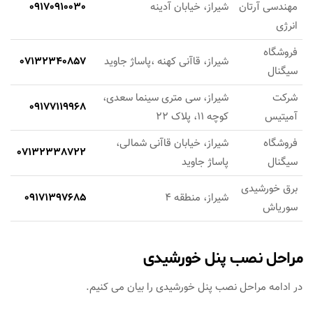
مهندسی آرتان
شیراز، خیابان آدینه
09170910030
انرژی
فروشگاه
شیراز، قاآنی کهنه ،پاساژ جاوید
07132340857
سیگنال
شرکت
شیراز، سی متری سینما سعدی،
09177119968
آمیتیس
کوچه 11، پلاک 22
فروشگاه
شیراز، خیابان قاآنی شمالی،
07132338722
سیگنال
پاساژ جاوید
برق خورشیدی
شیراز، منطقه 4
09171397685
سوریاش
مراحل نصب پنل خورشیدی
در ادامه مراحل نصب پنل خورشیدی را بیان می کنیم.