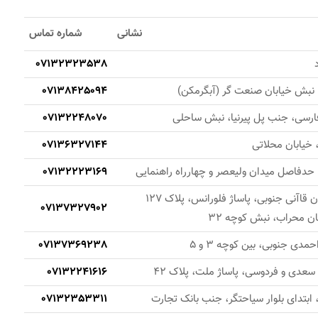
نشانی
شماره تماس
07132323538
یر، نبش خیابان صنعت گر (آبگرمکن)
07138425094
فارسی، جنب پل پیرنیا، نبش ساحلی
07132248070
 خیابان محلاتی
07136327144
 حدفاصل میدان ولیعصر و چهارراه راهنمایی
07132223169
07137327902
مدی جنوبی، بین کوچه 3 و 5
07137369238
 سعدی و فردوسی، پاساژ ملت، پلاک 42
07132241616
، ابتدای بلوار سیاحتگر، جنب بانک تجارت
07132353311