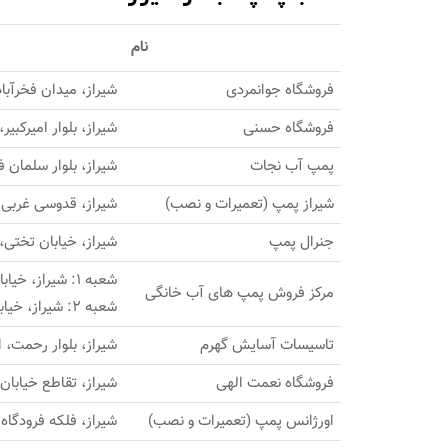
نام
فروشگاه جوانمردی
شیراز، میدان فخرآباد
فروشگاه حسنی
شیراز، بلوار امیرکب
پمپ آب نجات
شیراز، بلوار سلمان 
شیراز پمپ (تعمیرات و نصب)
شیراز، قدوسی غربی،
جنرال پمپ
شیراز، خیابان تختی،
شعبه 1: شیراز، خیابان قاآنی جنوبی، پاساژ فلورانس، پلاک 127
مرکز فروش پمپ های آب خانگی
شعبه 2: شیراز، خیابان محراب، نبش کوچه 32
تاسیسات آسایش گهرم
شیراز، بلوار رحمت، اح
فروشگاه نعمت الهی
شیراز، تقاطع خیابان
اورژانس پمپ (تعمیرات و نصب)
شیراز، فلکه فرودگاه