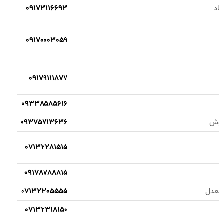
د
09173116693
09170003059
09179111877
09338585616
یوش
09375713636
07132281515
09178788815
معدل
07132305555
07132318150