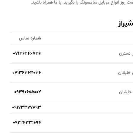
روز انواع موبایل سامسونگ را بگیرید. با ما همراه باشید.
شیراز
شماره تماس
ن نسترن
07136246736
 خلبانان
07136363036
 خلبانان
09390655002
09173377893
09224331694