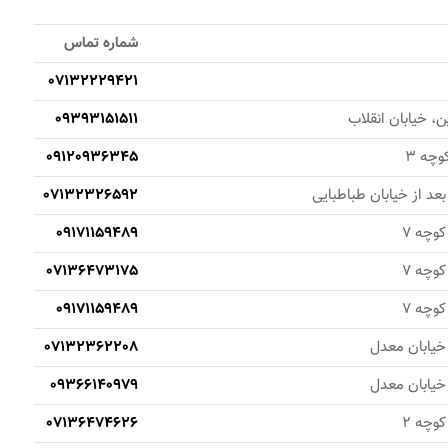
شماره تماس
07132229421
، خیابان انقلاب
09393151511
وچه 3
09120936345
بعد از خیابان طباطبایی
07132326592
کوچه 7
09171159489
کوچه 7
07136473175
کوچه 7
09171159489
 خیابان معدل
07132362208
 خیابان معدل
09366140979
کوچه 2
07136474626