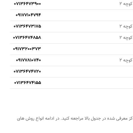
کوچه 2
07136473900
09177104794
کوچه 2
07136473175
کوچه 2
07136474858
09173200373
کوچه 2
09177810740
07136474720
07136474155
راکز معرفی شده در جدول بالا مراجعه کنید. در ادامه انواع روش های