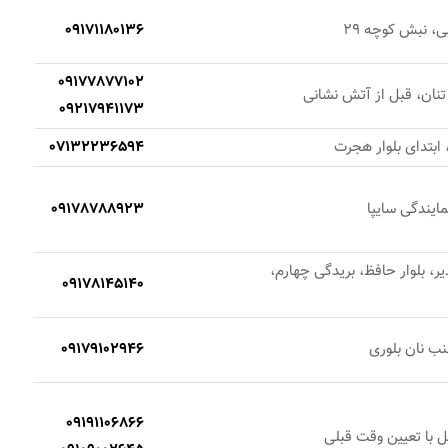
ی، نبش کوچه 29
09171180136
09177877102
 تنان، قبل از آتش نشانی
09217941173
ابتدای بلوار هجرت
07132236594
ایندگی سایپا
09178788923
ر، بلوار حافظ، بریدگی چهارم،
09178145140
نب نان بلوری
09179102946
09191106866
ل با تعیین وقت قبلی