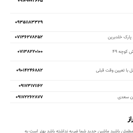
09109002645
09351183329
 پارک خلدبرین
07136278252
ش کوچه 49
07138220100
ل با تعیین وقت قبلی
09014246882
09173171162
بان سعدی
09172262877
ز
 مطمئن باشید ماشین جدید شما ضربه نداشته باشد بهتر است به