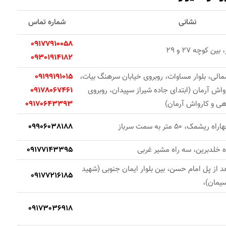
نشانی
شماره تماس
09177910058
 کوچه 27 و 29
09301914182
الی، بلوار مساوات، روبروی خیابان سرهنگ بیات،
09199191015
اش آرمان (ابتدای جاده شیراز سپیدان، روبروی
09178067461
هی و کارواش آرمان)
09170643393
ک، 50 متر به سمت سرباز
09906038188
ه خلدبرین، سه راه مشیر غربی
09177143395
 بعد از پل امام حسن، بین بلوار ایمان جنوبی (شهید
09177216185
سیمان)،
09173036918