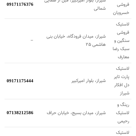
شیراز، بلوار امیرکبیر، قبل از صفایی
فروشی
09171176376
شمالی
خسرویان
لاستیک
فروشی
شیراز، میدان فرودگاه، خیابان بنی
سنگین و
–
هاشمی 25
سبک رضا
معارف
لاستیک
پارت تایر
شیراز، بلوار امیرکبیر
09171175444
دل افکار
شیراز
رینگ و
لاستیک
شیراز، میدان بسیج، خیابان حراف
07138212586
رحیمی
لاستیک