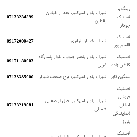
رینگ و
شیراز، بلوار امیرکبیر، بعد از خیابان
لاستیک
07138234399
یقطین
جوکار
لاستیک
شیراز، خیابان ترابری
09172000427
قاسم پور
لاستیک
شیراز، بلوار باهنر جنوبی، بلوار پاسارگاد
09171180603
گلشن زاده
غربی
سنگین تایر
شیراز، بلوار امیرکبیر، برج صنعت شیراز
07138385000
لاستیک
فروشی
شیراز، بلوار امیرکبیر، قبل از صفایی
اجاقی
07138219681
شمالی
(نمایندگی
بارز)
لاستیک