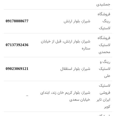
جمشیدی‌
فروشگاه
رینگ
شیراز، بلوار ارتش
09178888677
لاستیک
فروشگاه
شیراز، بلوار ارتش، قبل از خیابان
لاستیک
07137392436
ستاره
محمدی
رینگ و
لاستیک
شیراز، بلوار استقلال
09023069121
علی
لاستیک
فروشی
شیراز، بلوار کریم خان زند، ابتدای
–
ایران تایر
خیابان سعدی
کویر