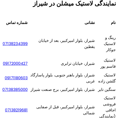
نمایندگی لاستیک میشلن در شیراز
نام
نشانی
شماره تماس
رینگ و
شیراز، بلوار امیرکبیر، بعد از خیابان
لاستیک
07138234399
یقطین
جوکار
لاستیک
شیراز، خیابان ترابری
09172000427
قاسم پور
لاستیک
شیراز، بلوار باهنر جنوبی، بلوار پاسارگاد
09171180603
گلشن زاده
غربی
سنگین تایر
شیراز، بلوار امیرکبیر، برج صنعت شیراز
07138385000
لاستیک
فروشی
شیراز، بلوار امیرکبیر، قبل از صفایی
اجاقی
07138219681
شمالی
(نمایندگی