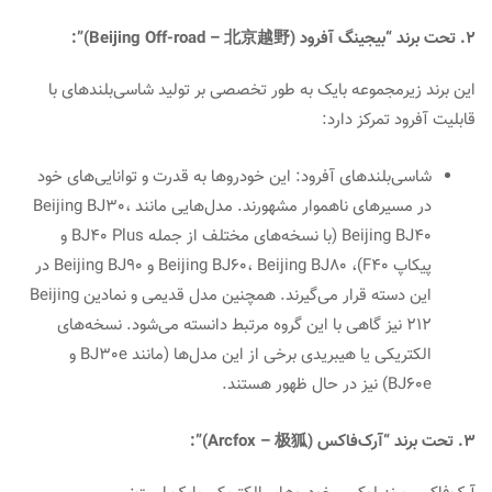
2. تحت برند “بیجینگ آفرود (Beijing Off-road – 北京越野)”:
این برند زیرمجموعه بایک به طور تخصصی بر تولید شاسی‌بلندهای با
قابلیت آفرود تمرکز دارد:
شاسی‌بلندهای آفرود: این خودروها به قدرت و توانایی‌های خود
در مسیرهای ناهموار مشهورند. مدل‌هایی مانند Beijing BJ30،
Beijing BJ40 (با نسخه‌های مختلف از جمله BJ40 Plus و
پیکاپ F40)، Beijing BJ60، Beijing BJ80 و Beijing BJ90 در
این دسته قرار می‌گیرند. همچنین مدل قدیمی و نمادین Beijing
212 نیز گاهی با این گروه مرتبط دانسته می‌شود. نسخه‌های
الکتریکی یا هیبریدی برخی از این مدل‌ها (مانند BJ30e و
BJ60e) نیز در حال ظهور هستند.
3. تحت برند “آرک‌فاکس (Arcfox – 极狐)”: