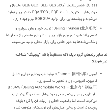
Class)، شاسی‌بلندها (مانند GLA، GLB، GLC، GLE، GLS) و
خودروهای الکتریکی (مانند EQE و EQA/EQB که در چین تولید
می‌شوند و برنامه‌هایی برای تولید EQE SUV نیز وجود دارد).
Beijing Hyundai (北京现代): تولید خودروهای سواری و
شاسی‌بلند هیوندای برای بازار چین. مدل‌های متنوعی از سدان‌ها
و شاسی‌بلندها به طور خاص برای بازار محلی تولید می‌شوند.
5. سایر برندهای گروه بایک (که مستقیماً با نام “بیجینگ” شناخته
نمی‌شوند):
فوتون (Foton – 福田汽车): تولید خودروهای تجاری شامل
کامیون، اتوبوس، ون و تجهیزات کشاورزی.
BAW (Beijing Automobile Works – 北京汽车制造厂): از
نظر تاریخی مهم بوده و برخی خودروهای سبک و آفرودر تولید
می‌کرده است، اما وضعیت فعلی و ارتباط آن با گروه بایک
پیچیده‌تر است و برخی مدل‌های آن تولیدشان متوقف شده