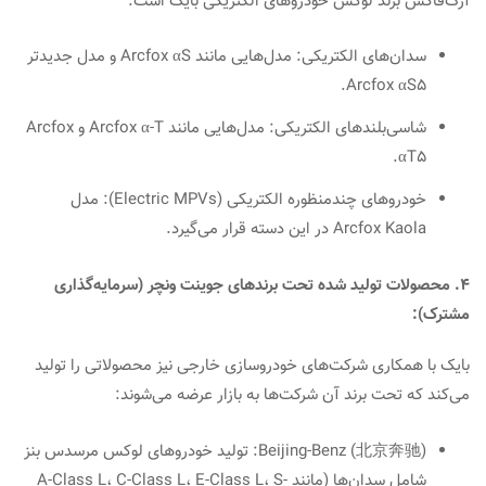
آرک‌فاکس برند لوکس خودروهای الکتریکی بایک است:
سدان‌های الکتریکی: مدل‌هایی مانند Arcfox αS و مدل جدیدتر
Arcfox αS5.
شاسی‌بلندهای الکتریکی: مدل‌هایی مانند Arcfox α-T و Arcfox
αT5.
خودروهای چندمنظوره الکتریکی (Electric MPVs): مدل
Arcfox Kaola در این دسته قرار می‌گیرد.
4. محصولات تولید شده تحت برندهای جوینت ونچر (سرمایه‌گذاری
مشترک):
بایک با همکاری شرکت‌های خودروسازی خارجی نیز محصولاتی را تولید
می‌کند که تحت برند آن شرکت‌ها به بازار عرضه می‌شوند:
Beijing-Benz (北京奔驰): تولید خودروهای لوکس مرسدس بنز
شامل سدان‌ها (مانند A-Class L، C-Class L، E-Class L، S-