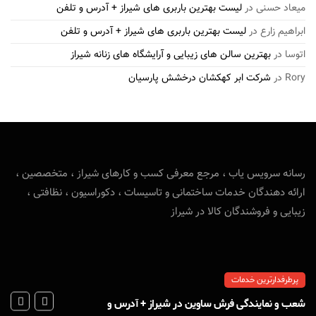
میعاد حسنی
در
لیست بهترین باربری های شیراز + آدرس و تلفن
ابراهیم زارع
در
لیست بهترین باربری های شیراز + آدرس و تلفن
اتوسا
در
بهترین سالن های زیبایی و آرایشگاه های زنانه شیراز
Rory
در
شرکت ابر کهکشان درخشش پارسیان
رسانه سرویس یاب ، مرجع معرفی کسب و کارهای شیراز ، متخصصین ،
ارائه دهندگان خدمات ساختمانی و تاسیسات ، دکوراسیون ، نظافتی ،
زیبایی و فروشندگان کالا در شیراز
پرطرفدارترین خدمات
شعب و نمایندگی فرش ساوین در شیراز + آدرس و