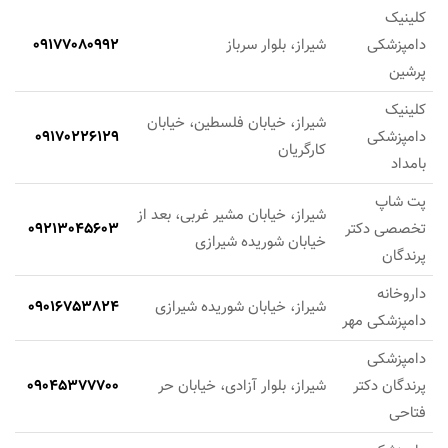
کلینیک
دامپزشکی
شیراز، بلوار سرباز
09177080992
پرشین
کلینیک
شیراز، خیابان فلسطین، خیابان
دامپزشکی
09170226129
کارگریان
بامداد
پت شاپ
شیراز، خیابان مشیر غربی، بعد از
تخصصی دکتر
09213045603
خیابان شوریده شیرازی
پرندگان
داروخانه
شیراز، خیابان شوریده شیرازی
09016753824
دامپزشکی مهر
دامپزشکی
پرندگان دکتر
شیراز، بلوار آزادی، خیابان حر
09045377700
فتاحی