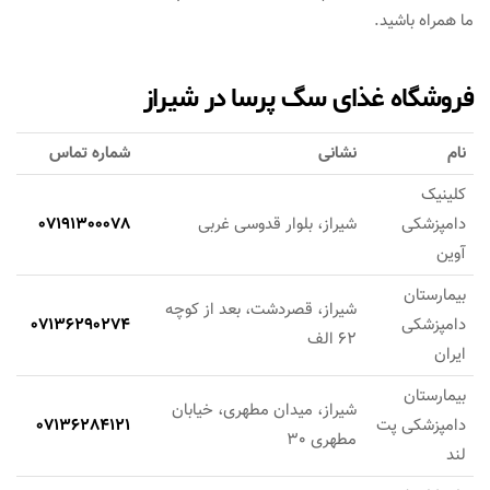
ما همراه باشید.
فروشگاه غذای سگ پرسا در شیراز
نام
نشانی
شماره تماس
کلینیک
دامپزشکی
شیراز، بلوار قدوسی غربی
07191300078
آوین
بیمارستان
شیراز، قصردشت، بعد از کوچه
دامپزشکی
07136290274
62 الف
ایران
بیمارستان
شیراز، میدان مطهری، خیابان
دامپزشکی پت
07136284121
مطهری 30
لند