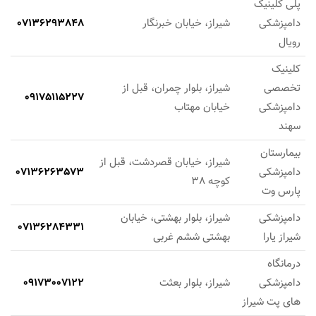
پلی کلینیک
دامپزشکی
شیراز، خیابان خبرنگار
07136293848
رویال
کلینیک
تخصصی
شیراز، بلوار چمران، قبل از
09175115227
دامپزشکی
خیابان مهتاب
سهند
بیمارستان
شیراز، خیابان قصردشت، قبل از
دامپزشکی
07136263573
کوچه 38
پارس وت
دامپزشکی
شیراز، بلوار بهشتی، خیابان
07136284331
شیراز یارا
بهشتی ششم غربی
درمانگاه
دامپزشکی
شیراز، بلوار بعثت
09173007122
های پت شیراز