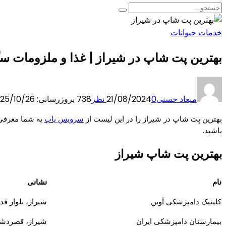
خدمات حیوانات
بهترین پت شاپ در شیراز | غذا و ملزومات س
میعاد حسنی
0 نظر
21/08/2024
738
بروزرسانی: 2025/10/26
بهترین پت شاپ در شیراز را در این لیست از
سرویس یاب
به شما معرفی م
باشید.
بهترین پت شاپ شیراز
نام
نشانی
کلینیک دامپزشکی آوین
شیراز، بلوار ق
بیمارستان دامپزشکی ایران
شیراز، قصردشت، ب