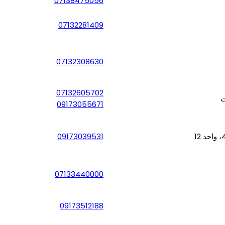
07138475056
07132281409
07132308630
07132605702
09173055671
09173039531
07133440000
09173512188