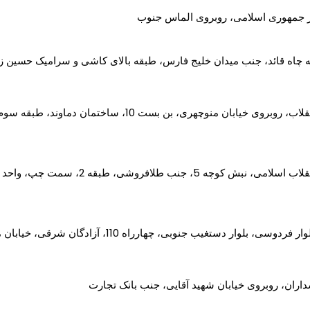
ار جمهوری اسلامی، روبروی الماس جنوب
ه چاه قائد، جنب میدان خلیج فارس، طبقه بالای کاشی و سرامیک حسین ز
روی خیابان منوچهری، بن بست 10، ساختمان دماوند، طبقه سوم، واحد 10
ش کوچه 5، جنب طلافروشی، طبقه 2، سمت چپ، واحد روبرو
 بلوار دستغیب جنوبی، چهارراه 110، آزادگان شرقی، خیابان محتشم یک، پلاک 552
سداران، روبروی خیابان شهید آقایی، جنب بانک تجارت