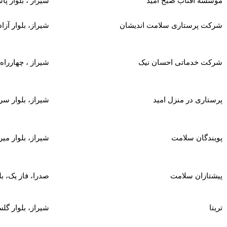
موسسه آفتاب صبح امید
شیراز ، بلوار پا
شرکت پرستاری سلامت اندیشان
شیراز، بلوار آزادی
شرکت خدماتی احسان نیک
شیراز ، چهارراه 
پرستاری در منزل امید
شیراز، بلوار سرداران، نبش 8 متری وحدت، 50 مت
پویندگان سلامت
شیراز، بلوار میرزای شیرا
پیشتازان سلامت
صدرا، فاز یک، بل
تریتا
شیراز، بلوار گل