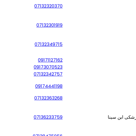
07132320370
07132301919
07132349715
09171127162
09173070523
07132342757
09174441198
07132363268
زشکی ابن سینا
07136233759