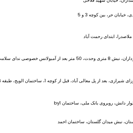
سداران، خیابان شهید فلاحی
، خیابان حر، بین کوچه 3 و 5
ملاصدرا، ابتدای رحمت آباد
ر بعد از آمبولانس خصوصی ندای سلامت
زی، بعد از پل معالی آباد، قبل از کوچه 1، ساختمان الویج، طبقه 4، واحد 12
وار دانش، روبروی بانک ملی، ساختمان by1
ستان، نبش میدان گلستان، ساختمان احمد