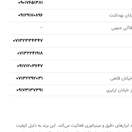
09017651381
خیابان بهداشت
09129170896
قاآنی جنوبی
–
07132334347
07132241918
09171203647
خیابان قانعی
07132292031
 خیابان ترابری
09173137391
زمینه تولید ابزارهای دقیق و مینیاتوری فعالیت می‌کند. این برند به دلیل کیفیت