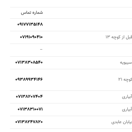
شماره تماس
09177135148
بل از کوچه 13
07191090410
–
 سیبویه
07138308540
وچه 21
09389934146
آبیاری
07138207404
آبیاری
07138310071
یابان عابدی
07138247820