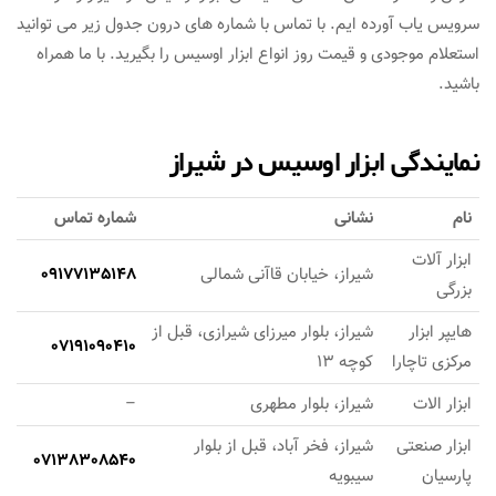
سرویس یاب آورده ایم. با تماس با شماره های درون جدول زیر می توانید
استعلام موجودی و قیمت روز انواع ابزار اوسیس را بگیرید. با ما همراه
باشید.
نمایندگی ابزار اوسیس در شیراز
نام
نشانی
شماره تماس
ابزار آلات
شیراز، خیابان قاآنی شمالی
09177135148
بزرگی
های‍‍‍‍‍‍پر ابزار
شیراز، بلوار میرزای شیرازی، قبل از
07191090410
مرکزی تاچارا
کوچه 13
ابزار الات
شیراز، بلوار مطهری
–
ابزار صنعتی
شیراز، فخر آباد، قبل از بلوار
07138308540
پارسیان
سیبویه