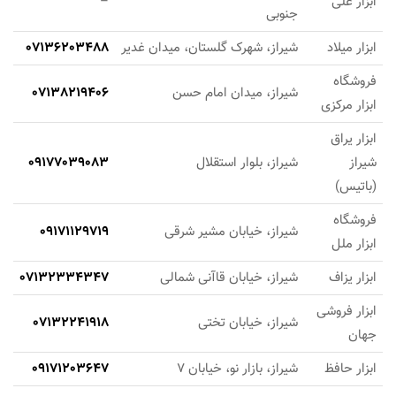
ابزار علی
–
جنوبی
ابزار میلاد
شیراز، شهرک گلستان، میدان غدیر
07136203488
فروشگاه
شیراز، میدان امام حسن
07138219406
ابزار مرکزی
ابزار یراق
شیراز
شیراز، بلوار استقلال
09177039083
(باتیس)
فروشگاه
شیراز، خیابان مشیر شرقی
09171129719
ابزار ملل
ابزار یزاف
شیراز، خیابان قاآنی شمالی
07132334347
ابزار فروشی
شیراز، خیابان تختی
07132241918
جهان
ابزار حافظ
شیراز، بازار نو، خیابان 7
09171203647