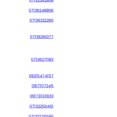
07132362808
07136248806
07136322260
07136261077
07136271183
09215474157
09171117245
09173133933
07132250451
07132276595