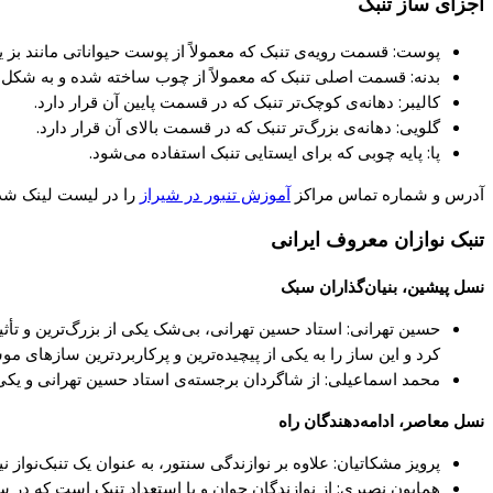
اجزای ساز تنبک
پوست: قسمت رویه‌ی تنبک که معمولاً از پوست حیواناتی مانند بز 
بدنه: قسمت اصلی تنبک که معمولاً از چوب ساخته شده و به شکل 
کالیبر: دهانه‌ی کوچک‌تر تنبک که در قسمت پایین آن قرار دارد.
گلویی: دهانه‌ی بزرگ‌تر تنبک که در قسمت بالای آن قرار دارد.
پا: پایه چوبی که برای ایستایی تنبک استفاده می‌شود.
آدرس و شماره تماس مراکز
آموزش تنبور در شیراز
را در لیست لینک شده
تنبک نوازان معروف ایرانی
نسل پیشین، بنیان‌گذاران سبک
حسین تهرانی: استاد حسین تهرانی، بی‌شک یکی از بزرگ‌ترین و تأثی
کرد و این ساز را به یکی از پیچیده‌ترین و پرکاربردترین سازهای موسیقی ایرانی تبدیل نمود. تهرانی با افزودن ۱۱ نوع ریز جدید
محمد اسماعیلی: از شاگردان برجسته‌ی استاد حسین تهرانی و یکی
نسل معاصر، ادامه‌دهندگان راه
پرویز مشکاتیان: علاوه بر نوازندگی سنتور، به عنوان یک تنبک‌نواز 
همایون نصیری: از نوازندگان جوان و با استعداد تنبک است که در 