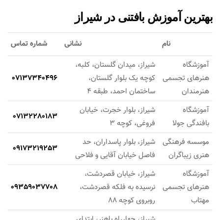
بهترین آموزش بافتنی در شیراز
نام
نشانی
شماره تماس
آموزشگاه
شیراز، میدان گلستان، کلبه،
هنرهای تجسمی
کوچه یک بلوار گلستان،
07137340496
هنرمندان
ساختمان احمد، طبقه 4
آموزشگاه
شیراز، بلوار خجرت، خیابان
07132280183
بافندگی جولا
فروغی، کوچه 3
موسسه فرهنگی
شیراز، بلوار پاسداران، حد
09173219253
هنری زیباگران
فاصل خیابان آقایی و فلاحی
آموزشگاه
شیراز، خیابان قصردشت،
هنرهای تجسمی
نرسیده به فلکه قصردشت،
09359037708
مهتاب
روبروی کوچه 88
شیراز، چهارراه باهنر، ابتدای