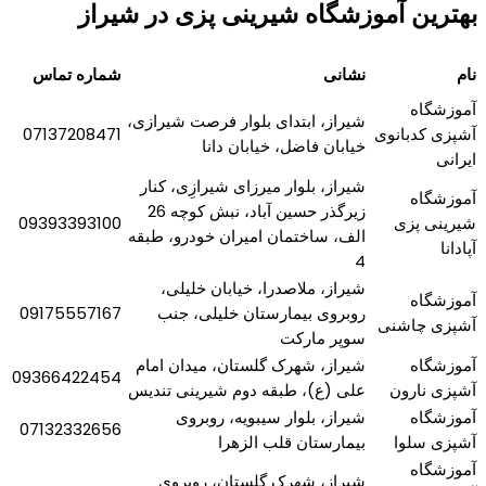
بهترین آموزشگاه شیرینی پزی در شیراز
نام
نشانی
شماره تماس
آموزشگاه
شیراز، ابتدای بلوار فرصت شیرازی،
آشپزی کدبانوی
07137208471
خیابان فاضل، خیابان دانا
ایرانی
شیراز، بلوار میرزای شیرازِی، کنار
آموزشگاه
زیرگذر حسین آباد، نبش کوچه 26
شیرینی پزی
09393393100
الف، ساختمان امیران خودرو، طبقه
آپادانا
4
شیراز، ملاصدرا، خیابان خلیلی،
آموزشگاه
روبروی بیمارستان خلیلی، جنب
09175557167
آشپزی چاشنی
سوپر مارکت
آموزشگاه
شیراز، شهرک گلستان، میدان امام
09366422454
آشپزی نارون
علی (ع)، طبقه دوم شیرینی تندیس
آموزشگاه
شیراز، بلوار سیبویه، روبروی
07132332656
آشپزی سلوا
بیمارستان قلب الزهرا
آموزشگاه
شیراز، شهرک گلستان، روبروی