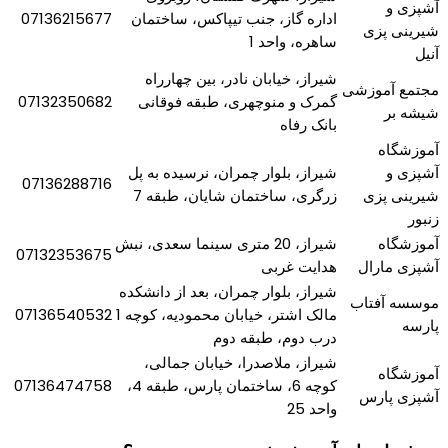
آشپزی و
اداره گاز، جنب تیپاکس، ساختمان
07136215677
شیرینی پزی
ساهره، واحد 1
آنیل
شیراز، خیابان نادر، بین چهارراه
مجتمع آموزشی
گمرک و منوچهری، طبقه فوقانی
07132350682
شیشه بر
بانک رفاه
آموزشگاه
آشپزی و
شیراز، بلوار چمران، نرسیده به پل
07136288716
شیرینی پزی
زرگری، ساختمان شایان، طبقه 7
زنبور
آموزشگاه
شیراز، 20 متری سینما سعدی، نبش
07132353675
آشپزی مارال
هدایت غربی
شیراز، بلوار چمران، بعد از دانشکده
موسسه آفتاب
مالک اشتر، خیابان محمودیه، کوچه 1
07136540532
پارسه
درب دوم، طبقه دوم
شیراز، ملاصدرا، خیابان جمالی،
آموزشگاه
کوچه 6، ساختمان پارس، طبقه 4،
07136474758
آشپزی پارس
واحد 25